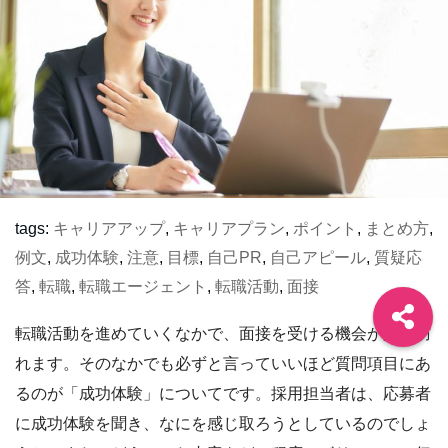
tags:
キャリアアップ
,
キャリアプラン
,
ポイント
,
まとめ方
,
例文
,
成功体験
,
注意
,
目標
,
自己PR
,
自己アピール
,
質疑応
答
,
転職
,
転職エージェント
,
転職活動
,
面接
転職活動を進めていくなかで、面接を受ける機会が必ず訪
れます。そのなかでも必ずと言っていいほど質問項目にあ
るのが「成功体験」についてです。採用担当者は、応募者
に成功体験を聞き、なにを感じ取ろうとしているのでしょ