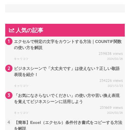
人気の記事
1
エクセルで特定の文字をカウントする方法｜COUNTIF関数
の使い方を解説
239838 views
キャリコツ
2024/02/28
2
ビジネスシーンで「大丈夫です」は使えない？正しい敬語
表現を紹介！
234226 views
キャリコツ
2021/12/23
3
「お気になさらないでください」の使い方や言い換え表現
を覚えてビジネスシーンに活用しよう
231669 views
キャリコツ
2024/02/28
4
【簡単】Excel（エクセル）条件付き書式をコピーする方法
を解説