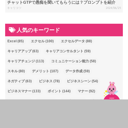
チャットGTPで愚痴を聞いてもらうには？プロンプトを紹介
キャリコツ
2024/06/25
人気のキーワード
Excel
(85)
エクセル
(100)
エクセルデータ
(88)
キャリアアップ
(63)
キャリアコンサルタント
(59)
キャリアチェンジ
(113)
コミュニケーション能力
(58)
スキル
(80)
デメリット
(107)
データ作成
(59)
ネガティブ
(63)
ビジネス
(78)
ビジネスシーン
(54)
ビジネスマナー
(133)
ポイント
(144)
マナー
(92)
メリット
(120)
メール
(59)
一般事務
(222)
事務職
(65)
人間関係
(83)
仕事内容
(64)
例文
(142)
土日休み
(82)
対処法
(80)
就活
(91)
履歴書
(146)
敬語
(67)