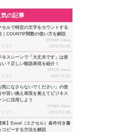
人気の記事
クセルで特定の文字をカウントする
法｜COUNTIF関数の使い方を解説
239845 views
ャリコツ
2024/02/28
ジネスシーンで「大丈夫です」は使
ない？正しい敬語表現を紹介！
234274 views
ャリコツ
2021/12/23
お気になさらないでください」の使
方や言い換え表現を覚えてビジネス
ーンに活用しよう
231682 views
ャリコツ
2024/02/28
簡単】Excel（エクセル）条件付き書
をコピーする方法を解説