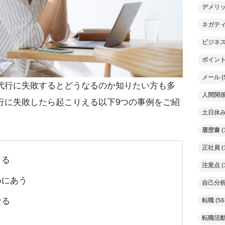
デメリ
ネガテ
ビジネ
ポイン
メール
(
代行に失敗するとどうなるのか知りたい方も多
人間関
行に失敗したら起こりえる以下9つの事例をご紹
土日休
履歴書
(
正社員
(
くる
注意点
(
めにあう
自己分
なる
転職
(56
転職活