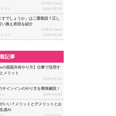
217503 views
ャリコツ
2024/03/30
ますでしょうか」は二重敬語？正し
言い換え表現を紹介
215815 views
ャリコツ
2024/03/28
着記事
omの画面共有やり方】仕事で活用す
とメリット
コツ
2024/07/04
mのサインインのやり方を簡単解説！
コツ
2024/07/02
何がいい？メリットとデメリットとお
生成AI
コツ
2024/07/01