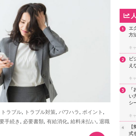
エ
1
方
キ
ビ
2
え
キ
「
3
い
シ
,
トラブル
,
トラブル対策
,
パワハラ
,
ポイント
,
キ
要手続き
,
必要書類
,
有給消化
,
給料未払い
,
退職
【
4
式