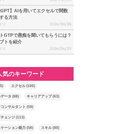
atGPT】AIを用いてエクセルで関数
する方法
コツ
2024/06/28
トGTPで愚痴を聞いてもらうには？
プトを紹介
コツ
2024/06/25
人気のキーワード
5)
エクセル
(100)
ルデータ
(88)
キャリアアップ
(63)
アコンサルタント
(59)
アチェンジ
(113)
ニケーション能力
(58)
スキル
(80)