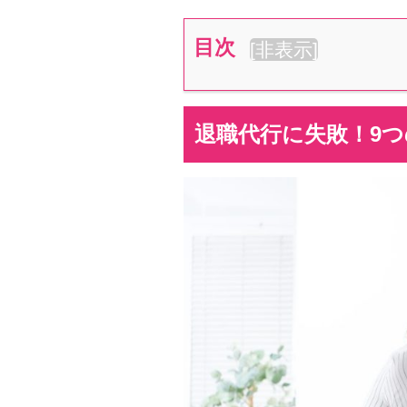
目次
[
非表示
]
退職代行に失敗！9