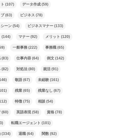
ット
(107)
データ作成
(59)
ィブ
(63)
ビジネス
(78)
スシーン
(54)
ビジネスマナー
(133)
ト
(144)
マナー
(92)
メリット
(120)
59)
一般事務
(222)
事務職
(65)
係
(83)
仕事内容
(64)
例文
(142)
み
(82)
対処法
(80)
就活
(91)
146)
敬語
(67)
未経験
(161)
101)
残業
(65)
残業なし
(67)
112)
特徴
(75)
相談
(54)
析
(60)
英語表現
(58)
資格
(78)
3)
転職エージェント
(101)
動
(334)
退職
(64)
関数
(92)