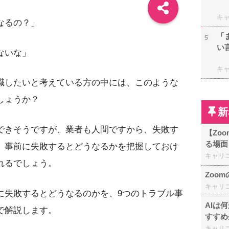
キ
なるの？」
「
5
い
ないな」
キ
職したいと考えている方の中には、このような
しょうか？
新
できそうですが、業者も人間ですから、失敗す
【Zo
る場面
。事前に失敗するとどうなるかを把握しておけ
キャリ
れるでしょう。
Zoo
キャリ
に失敗するとどうなるのかを、9つのトラブル事
AIは
で解説します。
すすめ
キャリ