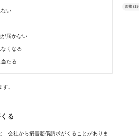
面接
(19
れない
類が届かない
れなくなる
に当たる
ます。
がくる
と、会社から損害賠償請求がくることがありま