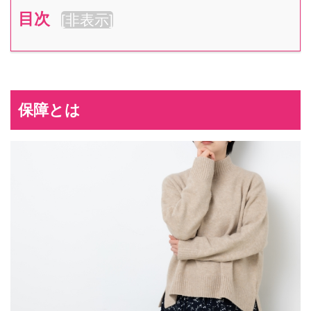
目次
[
非表示
]
保障とは