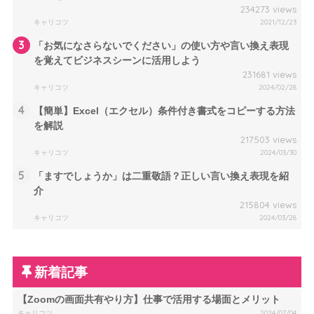
234273 views
キャリコツ
2021/12/23
3
「お気になさらないでください」の使い方や言い換え表現
を覚えてビジネスシーンに活用しよう
231681 views
キャリコツ
2024/02/28
4
【簡単】Excel（エクセル）条件付き書式をコピーする方法
を解説
217503 views
キャリコツ
2024/03/30
5
「ますでしょうか」は二重敬語？正しい言い換え表現を紹
介
215804 views
キャリコツ
2024/03/28
新着記事
【Zoomの画面共有やり方】仕事で活用する場面とメリット
キャリコツ
2024/07/04