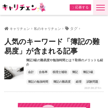
応募する
タグ
キャリチェン
私のキャリチェン
人気のキーワード「簿記の難
易度」が含まれる記事
簿記3級の難易度や勉強時間とは？取得のメリットも紹
介
会計
合格率
税理士補助
簿記
簿記3級
簿記の勉強時間
簿記の難易度
経理
試験問題
2021.08.27 Fri