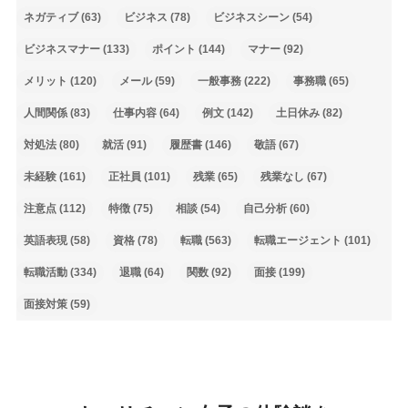
ネガティブ
(63)
ビジネス
(78)
ビジネスシーン
(54)
ビジネスマナー
(133)
ポイント
(144)
マナー
(92)
メリット
(120)
メール
(59)
一般事務
(222)
事務職
(65)
人間関係
(83)
仕事内容
(64)
例文
(142)
土日休み
(82)
対処法
(80)
就活
(91)
履歴書
(146)
敬語
(67)
未経験
(161)
正社員
(101)
残業
(65)
残業なし
(67)
注意点
(112)
特徴
(75)
相談
(54)
自己分析
(60)
英語表現
(58)
資格
(78)
転職
(563)
転職エージェント
(101)
転職活動
(334)
退職
(64)
関数
(92)
面接
(199)
面接対策
(59)