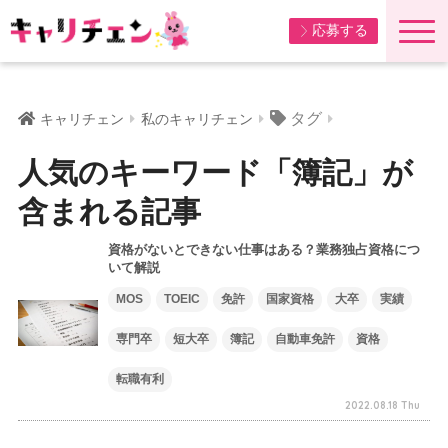
応募する
タグ
キャリチェン
私のキャリチェン
人気のキーワード「簿記」が
含まれる記事
資格がないとできない仕事はある？業務独占資格につ
いて解説
MOS
TOEIC
免許
国家資格
大卒
実績
専門卒
短大卒
簿記
自動車免許
資格
転職有利
2022.08.18 Thu