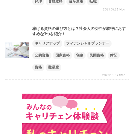
経理
資格取得
資産運用
転職
2021.07.26 Mon
稼げる資格の選び方とは？社会人の女性が取得におす
すめな3つを紹介！
キャリアアップ
フィナンシャルプランナー
公的資格
国家資格
宅建
民間資格
簿記
資格
難易度
2020.10.07 Wed