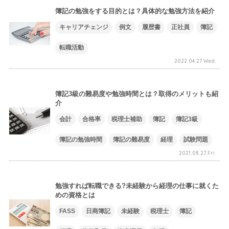
簿記の勉強をする目的とは？具体的な勉強方法を紹介
キャリアチェンジ
例文
履歴書
正社員
簿記
転職活動
2022.04.27 Wed
簿記3級の難易度や勉強時間とは？取得のメリットも紹
介
会計
合格率
税理士補助
簿記
簿記3級
簿記の勉強時間
簿記の難易度
経理
試験問題
2021.08.27 Fri
勉強すれば転職できる?未経験から経理の仕事に就くた
めの資格とは
FASS
日商簿記
未経験
税理士
簿記