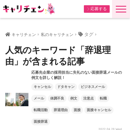
応募する
タグ
キャリチェン
私のキャリチェン
人気のキーワード「辞退理
由」が含まれる記事
応募先企業の採用担当に失礼のない面接辞退メールの
例文を詳しく解説！
キャンセル
ドタキャン
ビジネスメール
メール
体調不良
例文
注意点
転職
転職活動
辞退理由
面接
面接キャンセル
面接辞退
2022.06.29 Wed