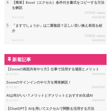
4
【簡単】Excel（エクセル）条件付き書式をコピーする方法
を解説
217503 views
キャリコツ
2024/03/30
5
「ますでしょうか」は二重敬語？正しい言い換え表現を紹
介
215822 views
キャリコツ
2024/03/28
新着記事
【Zoomの画面共有やり方】仕事で活用する場面とメリット
キャリコツ
2024/07/04
Zoomのサインインのやり方を簡単解説！
キャリコツ
2024/07/02
AIは何がいい？メリットとデメリットとおすすめ生成AI
キャリコツ
2024/07/01
【ChatGPT】AIを用いてエクセルで関数を活用する方法