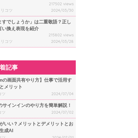
217502 views
ャリコツ
2024/03/30
ますでしょうか」は二重敬語？正し
言い換え表現を紹介
215802 views
ャリコツ
2024/03/28
着記事
omの画面共有やり方】仕事で活用す
とメリット
コツ
2024/07/04
mのサインインのやり方を簡単解説！
コツ
2024/07/02
何がいい？メリットとデメリットとお
生成AI
コツ
2024/07/01