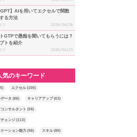
atGPT】AIを用いてエクセルで関数
する方法
コツ
2024/06/28
トGTPで愚痴を聞いてもらうには？
プトを紹介
コツ
2024/06/25
人気のキーワード
5)
エクセル
(100)
ルデータ
(88)
キャリアアップ
(63)
アコンサルタント
(59)
アチェンジ
(113)
ニケーション能力
(58)
スキル
(80)