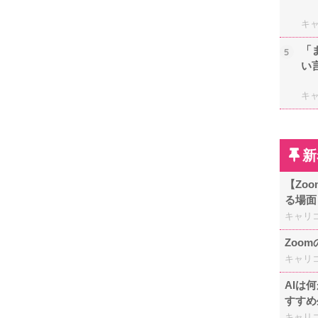
キ
「
5
い
キ
新
【Zo
る場面
キャリ
Zoo
キャリ
AIは
すすめ
キャリ