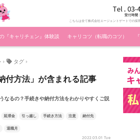
こちらは全て株式会社エージェントゲートでの採
の『キャリチェン』体験談
キャリコツ（転職のコツ）
『
タグ
ン
納付方法」が含まれる記事
うなるの？手続きや納付方法をわかりやすくご説
延滞金
引っ越し
手続き方法
注意
納付先
退職月
2022.03.01 Tue