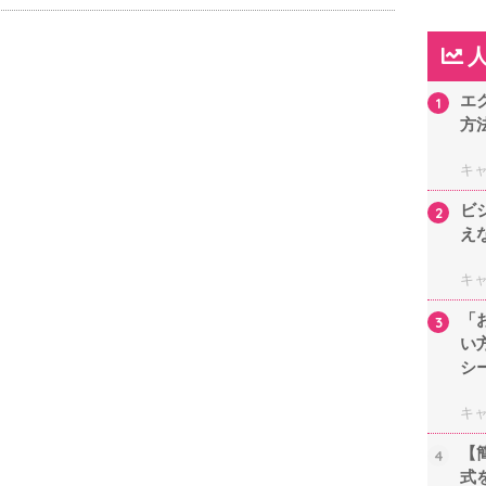
エ
1
方
キ
ビ
2
え
キ
「
3
い
シ
キ
【
4
式