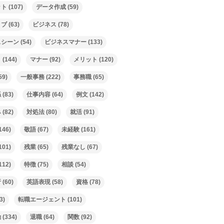
ット
(107)
データ作成
(59)
ィブ
(63)
ビジネス
(78)
スシーン
(54)
ビジネスマナー
(133)
ト
(144)
マナー
(92)
メリット
(120)
59)
一般事務
(222)
事務職
(65)
係
(83)
仕事内容
(64)
例文
(142)
み
(82)
対処法
(80)
就活
(91)
146)
敬語
(67)
未経験
(161)
101)
残業
(65)
残業なし
(67)
112)
特徴
(75)
相談
(54)
析
(60)
英語表現
(58)
資格
(78)
3)
転職エージェント
(101)
動
(334)
退職
(64)
関数
(92)