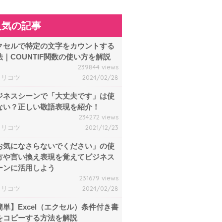
人気の記事
クセルで特定の文字をカウントする
法｜COUNTIF関数の使い方を解説
239844 views
ャリコツ
2024/02/28
ジネスシーンで「大丈夫です」は使
ない？正しい敬語表現を紹介！
234272 views
ャリコツ
2021/12/23
お気になさらないでください」の使
方や言い換え表現を覚えてビジネス
ーンに活用しよう
231679 views
ャリコツ
2024/02/28
簡単】Excel（エクセル）条件付き書
をコピーする方法を解説