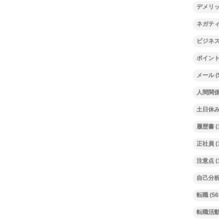
デメリ
ネガテ
ビジネ
ポイン
メール
(
人間関
土日休
履歴書
(
正社員
(
注意点
(
自己分
転職
(56
転職活