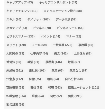
キャリアアップ
(63)
キャリアコンサルタント
(59)
キャリアチェンジ
(113)
コミュニケーション能力
(58)
スキル
(80)
デメリット
(107)
データ作成
(59)
ネガティブ
(63)
ビジネス
(78)
ビジネスシーン
(54)
ビジネスマナー
(133)
ポイント
(144)
マナー
(92)
メリット
(120)
メール
(59)
一般事務
(222)
事務職
(65)
人間関係
(83)
仕事内容
(64)
例文
(142)
土日休み
(82)
対処法
(80)
就活
(91)
履歴書
(146)
敬語
(67)
未経験
(161)
正社員
(101)
残業
(65)
残業なし
(67)
注意点
(112)
特徴
(75)
相談
(54)
自己分析
(60)
英語表現
(58)
資格
(78)
転職
(563)
転職エージェント
(101)
転職活動
(334)
退職
(64)
関数
(92)
面接
(199)
面接対策
(59)