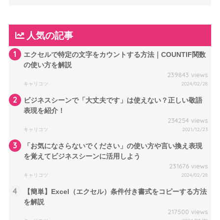
人気の記事
1
エクセルで特定の文字をカウントする方法｜COUNTIF関数
の使い方を解説
239843 views
キャリコツ
2024/02/28
2
ビジネスシーンで「大丈夫です」は使えない？正しい敬語
表現を紹介！
234254 views
キャリコツ
2021/12/23
3
「お気になさらないでください」の使い方や言い換え表現
を覚えてビジネスシーンに活用しよう
231676 views
キャリコツ
2024/02/28
4
【簡単】Excel（エクセル）条件付き書式をコピーする方法
を解説
217500 views