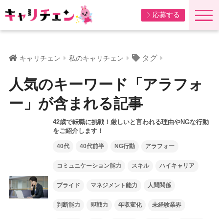
応募する
タグ
キャリチェン
私のキャリチェン
人気のキーワード「アラフォ
ー」が含まれる記事
42歳で転職に挑戦！厳しいと言われる理由やNGな行動
をご紹介します！
40代
40代前半
NG行動
アラフォー
コミュニケーション能力
スキル
ハイキャリア
プライド
マネジメント能力
人間関係
判断能力
即戦力
年収変化
未経験業界