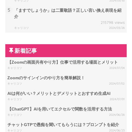
キャリコツ
2024/03/30
5
「ますでしょうか」は二重敬語？正しい言い換え表現を紹
介
215798 views
キャリコツ
2024/03/28
新着記事
【Zoomの画面共有やり方】仕事で活用する場面とメリット
キャリコツ
2024/07/04
Zoomのサインインのやり方を簡単解説！
キャリコツ
2024/07/02
AIは何がいい？メリットとデメリットとおすすめ生成AI
キャリコツ
2024/07/01
【ChatGPT】AIを用いてエクセルで関数を活用する方法
キャリコツ
2024/06/28
チャットGTPで愚痴を聞いてもらうには？プロンプトを紹介
キャリコツ
2024/06/25