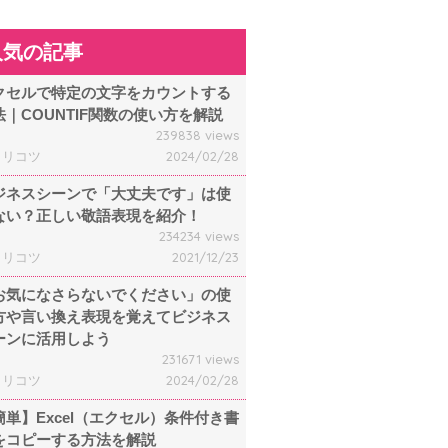
人気の記事
クセルで特定の文字をカウントする
法｜COUNTIF関数の使い方を解説
239838 views
ャリコツ
2024/02/28
ジネスシーンで「大丈夫です」は使
ない？正しい敬語表現を紹介！
234234 views
ャリコツ
2021/12/23
お気になさらないでください」の使
方や言い換え表現を覚えてビジネス
ーンに活用しよう
231671 views
ャリコツ
2024/02/28
簡単】Excel（エクセル）条件付き書
をコピーする方法を解説