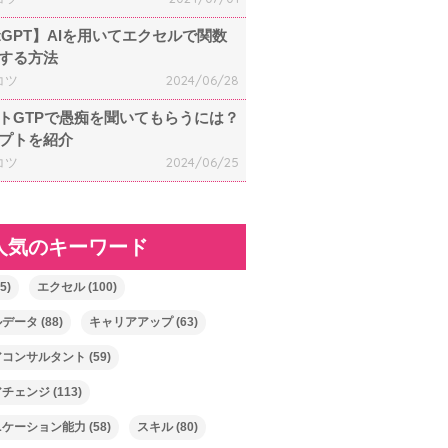
atGPT】AIを用いてエクセルで関数
する方法
コツ
2024/06/28
トGTPで愚痴を聞いてもらうには？
プトを紹介
コツ
2024/06/25
人気のキーワード
5)
エクセル
(100)
ルデータ
(88)
キャリアアップ
(63)
アコンサルタント
(59)
アチェンジ
(113)
ニケーション能力
(58)
スキル
(80)