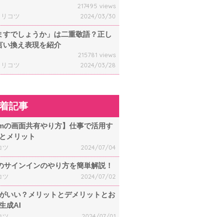
217495 views
ャリコツ
2024/03/30
ますでしょうか」は二重敬語？正し
言い換え表現を紹介
215781 views
ャリコツ
2024/03/28
着記事
omの画面共有やり方】仕事で活用す
とメリット
コツ
2024/07/04
mのサインインのやり方を簡単解説！
コツ
2024/07/02
何がいい？メリットとデメリットとお
生成AI
コツ
2024/07/01