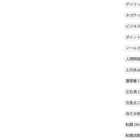
デメリ
ネガテ
ビジネ
ポイン
メール
(
人間関
土日休
履歴書
(
正社員
(
注意点
(
自己分
転職
(56
転職活