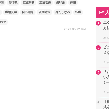
準備
好印象
志望動機
志望理由
悪印象
採用
職場見学
自己紹介
質問対策
身だしなみ
転職
わせ
エ
1
方
2022.03.22 Tue
キ
ビ
2
え
キ
「
3
い
シ
キ
【
4
式