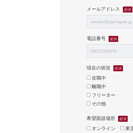
メールアドレス
必須
電話番号
必須
現在の状況
必須
在職中
離職中
フリーター
その他
希望面談場所
必須
オンライン
東