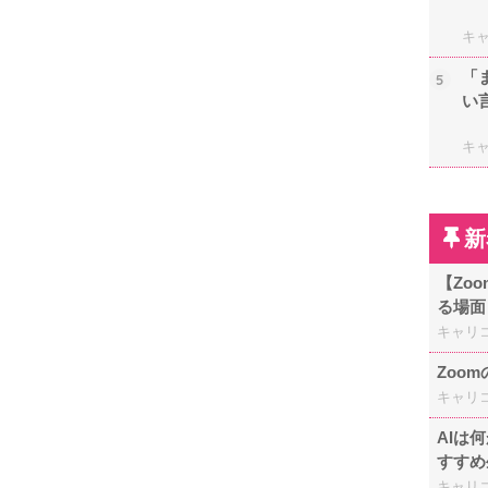
キ
「
5
い
キ
新
【Zo
る場面
キャリ
Zoo
キャリ
AIは
すすめ
キャリ