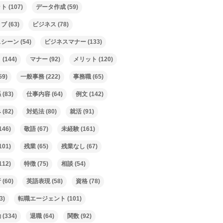
ット
(107)
データ作成
(59)
ィブ
(63)
ビジネス
(78)
スシーン
(54)
ビジネスマナー
(133)
ト
(144)
マナー
(92)
メリット
(120)
59)
一般事務
(222)
事務職
(65)
係
(83)
仕事内容
(64)
例文
(142)
み
(82)
対処法
(80)
就活
(91)
146)
敬語
(67)
未経験
(161)
101)
残業
(65)
残業なし
(67)
112)
特徴
(75)
相談
(54)
析
(60)
英語表現
(58)
資格
(78)
3)
転職エージェント
(101)
動
(334)
退職
(64)
関数
(92)