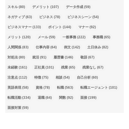
スキル
(80)
デメリット
(107)
データ作成
(59)
ネガティブ
(63)
ビジネス
(78)
ビジネスシーン
(54)
ビジネスマナー
(133)
ポイント
(144)
マナー
(92)
メリット
(120)
メール
(59)
一般事務
(222)
事務職
(65)
人間関係
(83)
仕事内容
(64)
例文
(142)
土日休み
(82)
対処法
(80)
就活
(91)
履歴書
(146)
敬語
(67)
未経験
(161)
正社員
(101)
残業
(65)
残業なし
(67)
注意点
(112)
特徴
(75)
相談
(54)
自己分析
(60)
英語表現
(58)
資格
(78)
転職
(563)
転職エージェント
(101)
転職活動
(334)
退職
(64)
関数
(92)
面接
(199)
面接対策
(59)