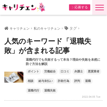
応募する
タグ
キャリチェン
私のキャリチェン
人気のキーワード「退職失
敗」が含まれる記事
退職代行でも失敗するって本当？理由や失敗を未然に
防ぐ方法を解説
ポイント
労働組合
口コミ
弁護士
悪質業者
相談
給与未払い
詐欺行為
評判
退職
退職代行
退職失敗
2022.04.05 Tue