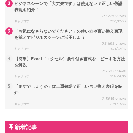
2
ビジネスシーンで「大丈夫です」は使えない？正しい敬語
表現を紹介！
234275 views
キャリコツ
2021/12/23
3
「お気になさらないでください」の使い方や言い換え表現
を覚えてビジネスシーンに活用しよう
231683 views
キャリコツ
2024/02/28
4
【簡単】Excel（エクセル）条件付き書式をコピーする方法
を解説
217503 views
キャリコツ
2024/03/30
5
「ますでしょうか」は二重敬語？正しい言い換え表現を紹
介
215815 views
キャリコツ
2024/03/28
新着記事