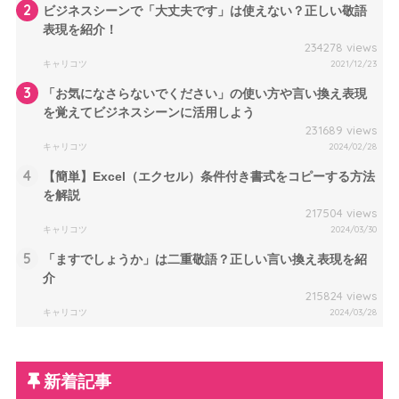
2
ビジネスシーンで「大丈夫です」は使えない？正しい敬語
表現を紹介！
234278 views
キャリコツ
2021/12/23
3
「お気になさらないでください」の使い方や言い換え表現
を覚えてビジネスシーンに活用しよう
231689 views
キャリコツ
2024/02/28
4
【簡単】Excel（エクセル）条件付き書式をコピーする方法
を解説
217504 views
キャリコツ
2024/03/30
5
「ますでしょうか」は二重敬語？正しい言い換え表現を紹
介
215824 views
キャリコツ
2024/03/28
新着記事