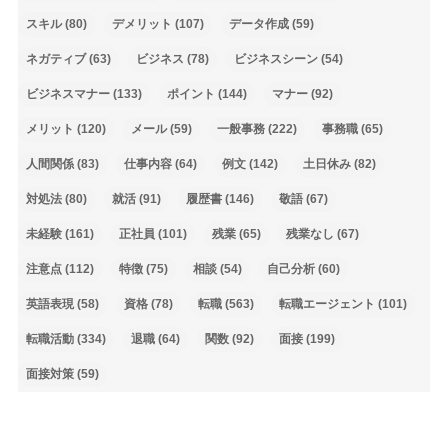
スキル
(80)
デメリット
(107)
データ作成
(59)
ネガティブ
(63)
ビジネス
(78)
ビジネスシーン
(54)
ビジネスマナー
(133)
ポイント
(144)
マナー
(92)
メリット
(120)
メール
(59)
一般事務
(222)
事務職
(65)
人間関係
(83)
仕事内容
(64)
例文
(142)
土日休み
(82)
対処法
(80)
就活
(91)
履歴書
(146)
敬語
(67)
未経験
(161)
正社員
(101)
残業
(65)
残業なし
(67)
注意点
(112)
特徴
(75)
相談
(54)
自己分析
(60)
英語表現
(58)
資格
(78)
転職
(563)
転職エージェント
(101)
転職活動
(334)
退職
(64)
関数
(92)
面接
(199)
面接対策
(59)