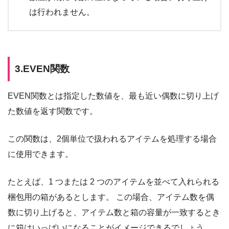
は行われません。
3.EVEN関数
EVEN関数とは指定した数値を、最も近い偶数に切り上げ
た数値を返す関数です。
この関数は、2個単位で扱われるアイテムを処理する場合
に使用できます。
たとえば、1 つまたは 2 つのアイテムを並べて入れられる
梱包用の箱があるとします。 この場合、アイテム数を偶
数に切り上げると、アイテム数と箱の容量が一致するとき
に箱はいっぱいになることがイメージできるでしょう。