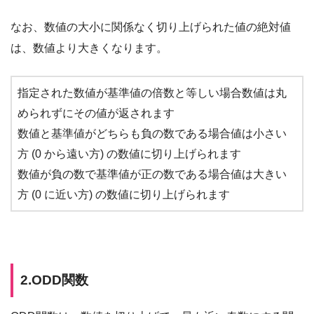
なお、数値の大小に関係なく切り上げられた値の絶対値
は、数値より大きくなります。
指定された数値が基準値の倍数と等しい場合数値は丸
められずにその値が返されます
数値と基準値がどちらも負の数である場合値は小さい
方 (0 から遠い方) の数値に切り上げられます
数値が負の数で基準値が正の数である場合値は大きい
方 (0 に近い方) の数値に切り上げられます
2.ODD関数