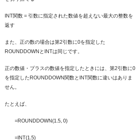
INT関数 = 引数に指定された数値を超えない最大の整数を
返す
また、正の数の場合は第2引数に0を指定した
ROUNDDOWNとINTは同じです。
正の数値・プラスの数値を指定したときには、第2引数に0
を指定したROUNDDOWN関数とINT関数に違いはありま
せん。
たとえば、
=ROUNDDOWN(1.5, 0)
=INT(1.5)