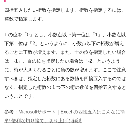
四捨五入したい桁数を指定します。桁数を指定するには、
整数で指定します。
1 の位を「0」とし、小数点以下第一位は「1」、小数点以
下第二位は「2」というように、小数点以下の桁数が増え
るごとに正数が増えます。また、十の位を指定したい場合
は「-1」、百の位を指定したい場合は「-2」というよう
に、桁が大きくなるごとに負の数が増えます。ここで注意
すべきは、指定した桁数にある数値を四捨五入するのでは
なく、指定した桁数の 1 つ下の桁の数値を四捨五入すると
いうことです。
参考：
Microsoftサポート｜Excel の四捨五入はこんなに簡
単! 便利な切り捨て、切り上げも解説