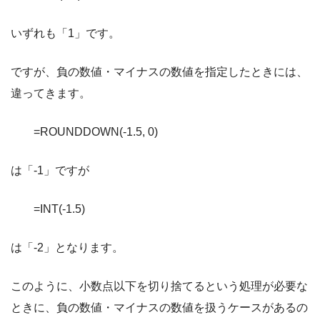
いずれも「1」です。
ですが、負の数値・マイナスの数値を指定したときには、
違ってきます。
=ROUNDDOWN(-1.5, 0)
は「-1」ですが
=INT(-1.5)
は「-2」となります。
このように、小数点以下を切り捨てるという処理が必要な
ときに、負の数値・マイナスの数値を扱うケースがあるの