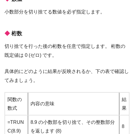
小数部分を切り捨てる数値を必ず指定します。
桁数
切り捨てを行った後の桁数を任意で指定します。 桁数の
既定値は 0 (ゼロ) です。
具体的にどのように結果が反映されるか、下の表で確認し
てみましょう。
関数の
結
内容の意味
数式
果
=TRUN
8.9 の小数部を切り捨て、その整数部分
8
C(8.9)
を返します (8)