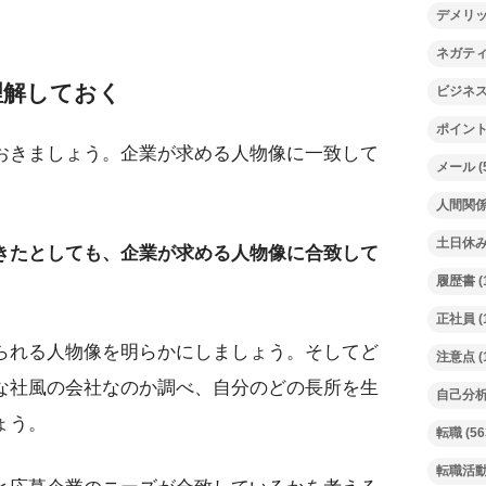
デメリ
ネガテ
理解しておく
ビジネ
ポイン
おきましょう。企業が求める人物像に一致して
メール
(
人間関
土日休
きたとしても、企業が求める人物像に合致して
履歴書
(
。
正社員
(
られる人物像を明らかにしましょう。そしてど
注意点
(
な社風の会社なのか調べ、自分のどの長所を生
自己分
ょう。
転職
(56
転職活