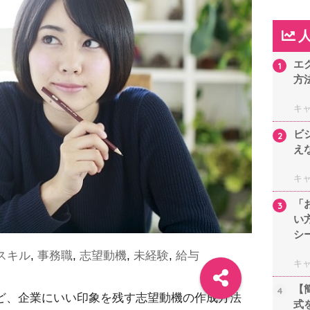
エ
1
方
キ
ビ
2
え
キ
「
3
い
シ
スキル
,
事務職
,
志望動機
,
未経験
,
給与
キ
【
4
ど、企業にいい印象を残す志望動機の作成方法
式