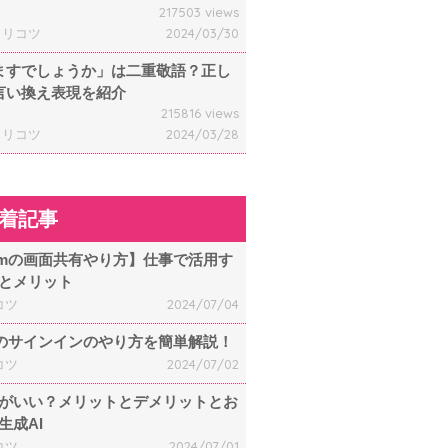
217503 views
ャリコツ
2024/03/30
ますでしょうか」は二重敬語？正し
言い換え表現を紹介
215816 views
ャリコツ
2024/03/28
着記事
omの画面共有やり方】仕事で活用す
とメリット
コツ
2024/07/04
mのサインインのやり方を簡単解説！
コツ
2024/07/02
何がいい？メリットとデメリットとお
生成AI
コツ
2024/07/01