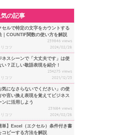
人気の記事
クセルで特定の文字をカウントする
法｜COUNTIF関数の使い方を解説
239846 views
ャリコツ
2024/02/28
ジネスシーンで「大丈夫です」は使
ない？正しい敬語表現を紹介！
234275 views
ャリコツ
2021/12/23
お気になさらないでください」の使
方や言い換え表現を覚えてビジネス
ーンに活用しよう
231684 views
ャリコツ
2024/02/28
簡単】Excel（エクセル）条件付き書
をコピーする方法を解説