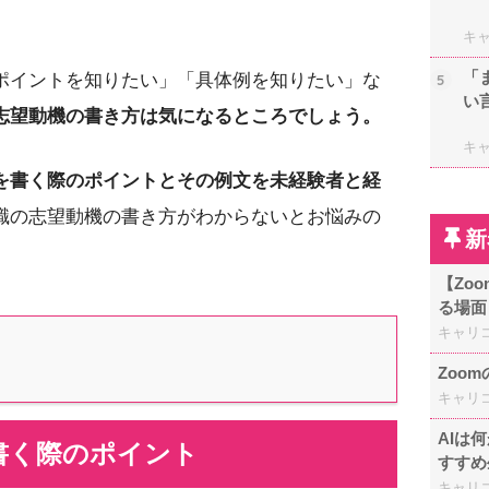
キ
「
ポイントを知りたい」「具体例を知りたい」な
5
い
志望動機の書き方は気になるところでしょう。
キ
を書く際のポイントとその例文を未経験者と経
職の志望動機の書き方がわからないとお悩みの
新
【Zo
る場面
キャリ
Zoo
キャリ
AIは
書く際のポイント
すすめ
キャリ