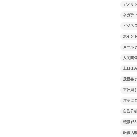
デメリ
ネガテ
ビジネ
ポイン
メール
(
人間関
土日休
履歴書
(
正社員
(
注意点
(
自己分
転職
(56
転職活