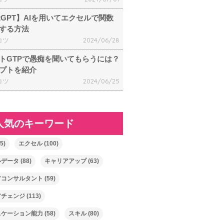
atGPT】AIを用いてエクセルで関数
する方法
コツ
2024/06/28
トGTPで愚痴を聞いてもらうには？
プトを紹介
コツ
2024/06/25
人気のキーワード
5)
エクセル
(100)
ルデータ
(88)
キャリアアップ
(63)
アコンサルタント
(59)
アチェンジ
(113)
ニケーション能力
(58)
スキル
(80)