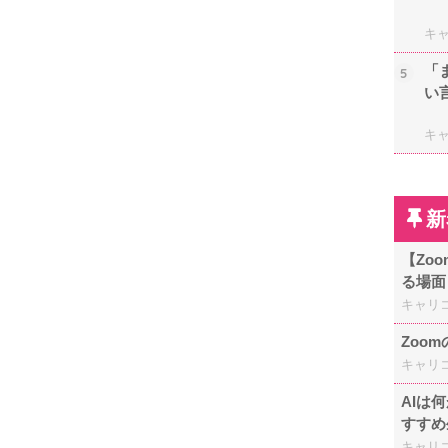
キ
「
5
い
キ
新
【Zo
る場面
キャリ
Zoo
キャリ
AIは
すすめ
キャリ