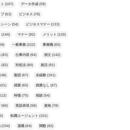
ット
(107)
データ作成
(59)
ィブ
(63)
ビジネス
(78)
スシーン
(54)
ビジネスマナー
(133)
ト
(144)
マナー
(92)
メリット
(120)
59)
一般事務
(222)
事務職
(65)
係
(83)
仕事内容
(64)
例文
(142)
み
(82)
対処法
(80)
就活
(91)
146)
敬語
(67)
未経験
(161)
101)
残業
(65)
残業なし
(67)
112)
特徴
(75)
相談
(54)
析
(60)
英語表現
(58)
資格
(78)
3)
転職エージェント
(101)
動
(334)
退職
(64)
関数
(92)