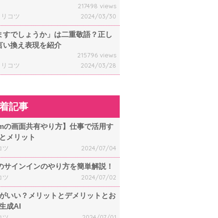
217498 views
ャリコツ
2024/03/30
ますでしょうか」は二重敬語？正し
言い換え表現を紹介
215796 views
ャリコツ
2024/03/28
着記事
omの画面共有やり方】仕事で活用す
とメリット
コツ
2024/07/04
mのサインインのやり方を簡単解説！
コツ
2024/07/02
何がいい？メリットとデメリットとお
生成AI
コツ
2024/07/01