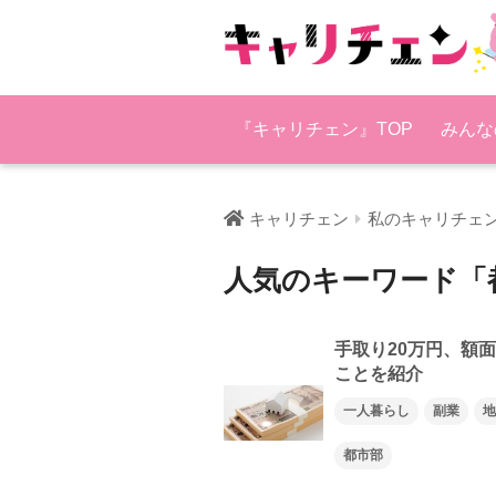
『キャリチェン』TOP
みんな
キャリチェン
私のキャリチェ
人気のキーワード「
手取り20万円、額
ことを紹介
一人暮らし
副業
地
都市部