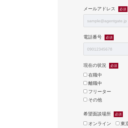
メールアドレス
必須
電話番号
必須
現在の状況
必須
在職中
離職中
フリーター
その他
希望面談場所
必須
オンライン
東