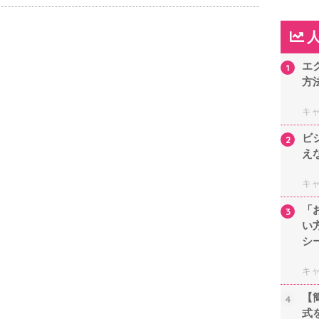
エ
1
方
キ
ビ
2
え
キ
「
3
い
シ
キ
【
4
式