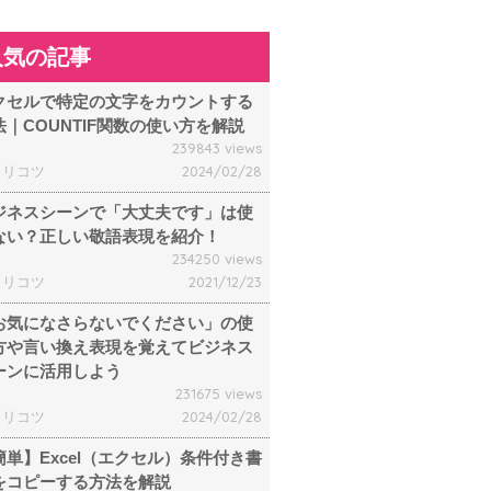
人気の記事
クセルで特定の文字をカウントする
法｜COUNTIF関数の使い方を解説
239843 views
ャリコツ
2024/02/28
ジネスシーンで「大丈夫です」は使
ない？正しい敬語表現を紹介！
234250 views
ャリコツ
2021/12/23
お気になさらないでください」の使
方や言い換え表現を覚えてビジネス
ーンに活用しよう
231675 views
ャリコツ
2024/02/28
簡単】Excel（エクセル）条件付き書
をコピーする方法を解説