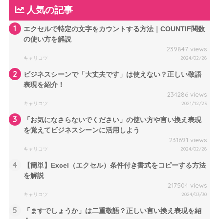
人気の記事
1
エクセルで特定の文字をカウントする方法｜COUNTIF関数
の使い方を解説
239847 views
キャリコツ
2024/02/28
2
ビジネスシーンで「大丈夫です」は使えない？正しい敬語
表現を紹介！
234286 views
キャリコツ
2021/12/23
3
「お気になさらないでください」の使い方や言い換え表現
を覚えてビジネスシーンに活用しよう
231691 views
キャリコツ
2024/02/28
4
【簡単】Excel（エクセル）条件付き書式をコピーする方法
を解説
217504 views
キャリコツ
2024/03/30
5
「ますでしょうか」は二重敬語？正しい言い換え表現を紹