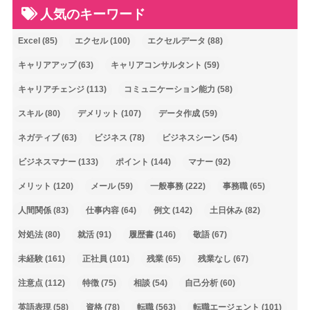
人気のキーワード
Excel
(85)
エクセル
(100)
エクセルデータ
(88)
キャリアアップ
(63)
キャリアコンサルタント
(59)
キャリアチェンジ
(113)
コミュニケーション能力
(58)
スキル
(80)
デメリット
(107)
データ作成
(59)
ネガティブ
(63)
ビジネス
(78)
ビジネスシーン
(54)
ビジネスマナー
(133)
ポイント
(144)
マナー
(92)
メリット
(120)
メール
(59)
一般事務
(222)
事務職
(65)
人間関係
(83)
仕事内容
(64)
例文
(142)
土日休み
(82)
対処法
(80)
就活
(91)
履歴書
(146)
敬語
(67)
未経験
(161)
正社員
(101)
残業
(65)
残業なし
(67)
注意点
(112)
特徴
(75)
相談
(54)
自己分析
(60)
英語表現
(58)
資格
(78)
転職
(563)
転職エージェント
(101)