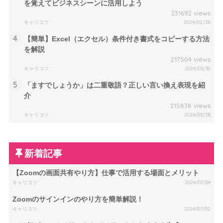
を覚えてビジネスシーンに活用しよう
231692 views
キャリコツ
2024/02/28
4
【簡単】Excel（エクセル）条件付き書式をコピーする方法
を解説
217504 views
キャリコツ
2024/03/30
5
「ますでしょうか」は二重敬語？正しい言い換え表現を紹
介
215838 views
キャリコツ
2024/03/28
新着記事
【Zoomの画面共有やり方】仕事で活用する場面とメリット
キャリコツ
2024/07/04
Zoomのサインインのやり方を簡単解説！
キャリコツ
2024/07/02