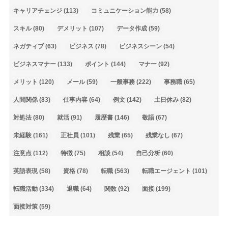
キャリアチェンジ
(113)
コミュニケーション能力
(58)
スキル
(80)
デメリット
(107)
データ作成
(59)
ネガティブ
(63)
ビジネス
(78)
ビジネスシーン
(54)
ビジネスマナー
(133)
ポイント
(144)
マナー
(92)
メリット
(120)
メール
(59)
一般事務
(222)
事務職
(65)
人間関係
(83)
仕事内容
(64)
例文
(142)
土日休み
(82)
対処法
(80)
就活
(91)
履歴書
(146)
敬語
(67)
未経験
(161)
正社員
(101)
残業
(65)
残業なし
(67)
注意点
(112)
特徴
(75)
相談
(54)
自己分析
(60)
英語表現
(58)
資格
(78)
転職
(563)
転職エージェント
(101)
転職活動
(334)
退職
(64)
関数
(92)
面接
(199)
面接対策
(59)