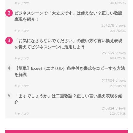
キャリコツ
2024/02/28
2
ビジネスシーンで「大丈夫です」は使えない？正しい敬語
表現を紹介！
234278 views
キャリコツ
2021/12/23
3
「お気になさらないでください」の使い方や言い換え表現
を覚えてビジネスシーンに活用しよう
231689 views
キャリコツ
2024/02/28
4
【簡単】Excel（エクセル）条件付き書式をコピーする方法
を解説
217504 views
キャリコツ
2024/03/30
5
「ますでしょうか」は二重敬語？正しい言い換え表現を紹
介
215824 views
キャリコツ
2024/03/28