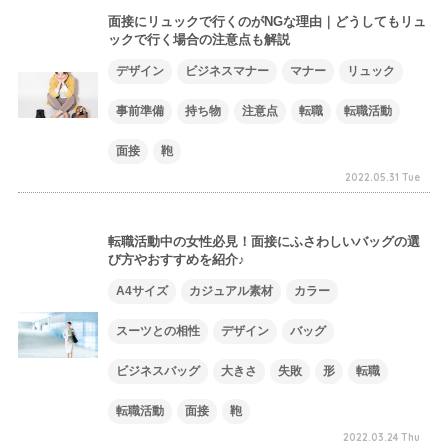
面接にリュックで行くのがNGな理由｜どうしてもリュ
ックで行く場合の注意点も解説
デザイン
ビジネスマナー
マナー
リュック
事前準備
持ち物
注意点
転職
転職活動
面接
鞄
2022.05.31 Tue
転職活動中の女性必見！面接にふさわしいバッグの選
び方やおすすめを紹介♪
A4サイズ
カジュアル素材
カラー
スーツとの相性
デザイン
バッグ
ビジネスバッグ
大きさ
失敗
形
転職
転職活動
面接
鞄
2022.03.24 Thu