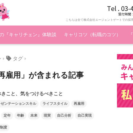
こちらは全て株式会社エージェントゲートでの採
の『キャリチェン』体験談
キャリコツ（転職のコツ）
『
タグ
ン
再雇用」が含まれる記事
るべきこと、気をつけるべきこと
レゼンテーションスキル
ライフスタイル
再雇用
定年
年齢
未来
現実
自己分析
自己実現
制度