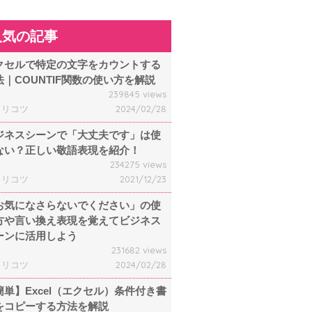
人気の記事
クセルで特定の文字をカウントする
法｜COUNTIF関数の使い方を解説
239845 views
ャリコツ
2024/02/28
ジネスシーンで「大丈夫です」は使
ない？正しい敬語表現を紹介！
234275 views
ャリコツ
2021/12/23
お気になさらないでください」の使
方や言い換え表現を覚えてビジネス
ーンに活用しよう
231682 views
ャリコツ
2024/02/28
簡単】Excel（エクセル）条件付き書
をコピーする方法を解説