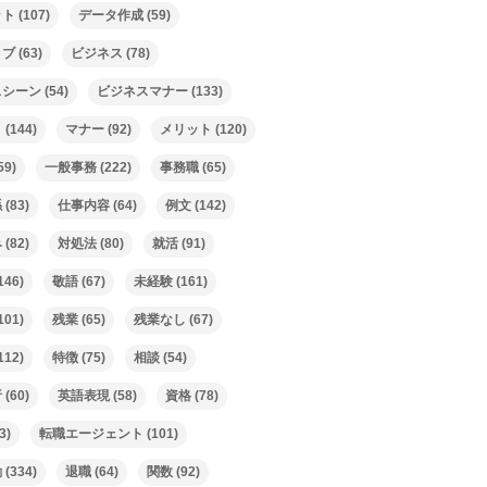
ット
(107)
データ作成
(59)
ィブ
(63)
ビジネス
(78)
スシーン
(54)
ビジネスマナー
(133)
ト
(144)
マナー
(92)
メリット
(120)
59)
一般事務
(222)
事務職
(65)
係
(83)
仕事内容
(64)
例文
(142)
み
(82)
対処法
(80)
就活
(91)
146)
敬語
(67)
未経験
(161)
101)
残業
(65)
残業なし
(67)
112)
特徴
(75)
相談
(54)
析
(60)
英語表現
(58)
資格
(78)
3)
転職エージェント
(101)
動
(334)
退職
(64)
関数
(92)