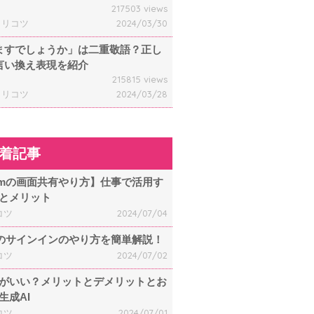
217503 views
ャリコツ
2024/03/30
ますでしょうか」は二重敬語？正し
言い換え表現を紹介
215815 views
ャリコツ
2024/03/28
着記事
omの画面共有やり方】仕事で活用す
とメリット
コツ
2024/07/04
mのサインインのやり方を簡単解説！
コツ
2024/07/02
何がいい？メリットとデメリットとお
生成AI
コツ
2024/07/01