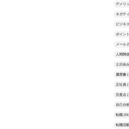
デメリ
ネガテ
ビジネ
ポイン
メール
(
人間関
土日休
履歴書
(
正社員
(
注意点
(
自己分
転職
(56
転職活