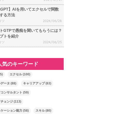
atGPT】AIを用いてエクセルで関数
する方法
コツ
2024/06/28
トGTPで愚痴を聞いてもらうには？
プトを紹介
コツ
2024/06/25
人気のキーワード
5)
エクセル
(100)
ルデータ
(88)
キャリアアップ
(63)
アコンサルタント
(59)
アチェンジ
(113)
ニケーション能力
(58)
スキル
(80)