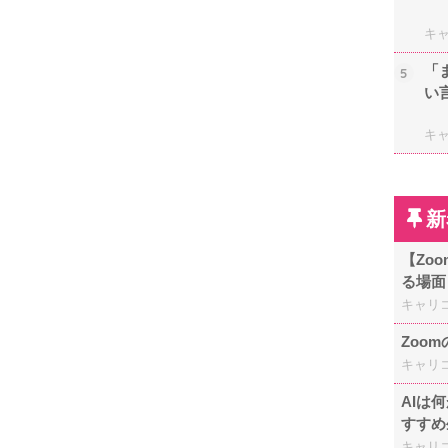
キ
「
5
い
キ
新
【Zo
る場面
キャリ
Zoo
キャリ
AIは
すすめ
キャリ