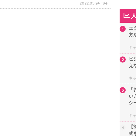
2022.05.24 Tue
エ
1
方
キ
ビ
2
え
キ
「
3
い
シ
キ
【
4
式