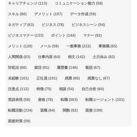
キャリアチェンジ
(113)
コミュニケーション能力
(58)
スキル
(80)
デメリット
(107)
データ作成
(59)
ネガティブ
(63)
ビジネス
(78)
ビジネスシーン
(54)
ビジネスマナー
(133)
ポイント
(144)
マナー
(92)
メリット
(120)
メール
(59)
一般事務
(222)
事務職
(65)
人間関係
(83)
仕事内容
(64)
例文
(142)
土日休み
(82)
対処法
(80)
就活
(91)
履歴書
(146)
敬語
(67)
未経験
(161)
正社員
(101)
残業
(65)
残業なし
(67)
注意点
(112)
特徴
(75)
相談
(54)
自己分析
(60)
英語表現
(58)
資格
(78)
転職
(563)
転職エージェント
(101)
転職活動
(334)
退職
(64)
関数
(92)
面接
(199)
面接対策
(59)