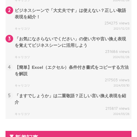
キャリコツ
2024/02/28
2
ビジネスシーンで「大丈夫です」は使えない？正しい敬語
表現を紹介！
234275 views
キャリコツ
2021/12/23
3
「お気になさらないでください」の使い方や言い換え表現
を覚えてビジネスシーンに活用しよう
231686 views
キャリコツ
2024/02/28
4
【簡単】Excel（エクセル）条件付き書式をコピーする方法
を解説
217503 views
キャリコツ
2024/03/30
5
「ますでしょうか」は二重敬語？正しい言い換え表現を紹
介
215817 views
キャリコツ
2024/03/28