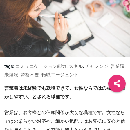
tags:
コミュニケーション能力
,
スキル
,
チャレンジ
,
営業職
,
未経験
,
資格不要
,
転職エージェント
営業職は未経験でも就職できて、女性ならではの強みを活
かしやすい、とされる職種です。
営業は、お客様との信頼関係が大切な職種です。女性なら
ではの柔らかい対応や、細かい気配りはお客様に安心と信
頼を与えられる、大変有効な能力といえるでしょう。