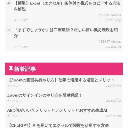
4
【簡単】Excel（エクセル）条件付き書式をコピーする方法
を解説
217503 views
キャリコツ
2024/03/30
5
「ますでしょうか」は二重敬語？正しい言い換え表現を紹
介
215817 views
キャリコツ
2024/03/28
新着記事
【Zoomの画面共有やり方】仕事で活用する場面とメリット
キャリコツ
2024/07/04
Zoomのサインインのやり方を簡単解説！
キャリコツ
2024/07/02
AIは何がいい？メリットとデメリットとおすすめ生成AI
キャリコツ
2024/07/01
【ChatGPT】AIを用いてエクセルで関数を活用する方法