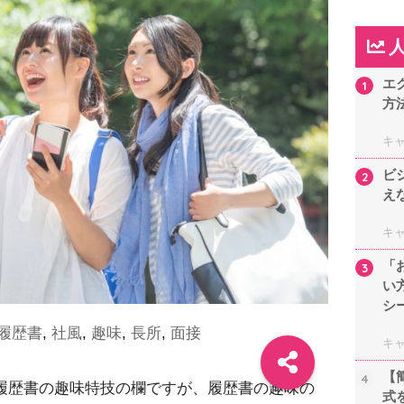
エ
1
方
キ
ビ
2
え
キ
「
3
い
シ
履歴書
,
社風
,
趣味
,
長所
,
面接
キ
【
4
履歴書の趣味特技の欄ですが、履歴書の趣味の
式