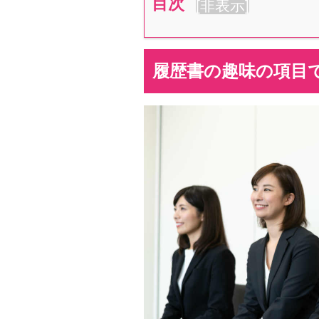
目次
[
非表示
]
履歴書の趣味の項目