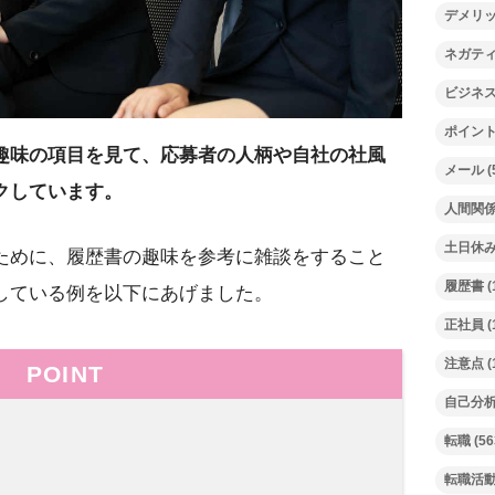
デメリ
ネガテ
ビジネ
ポイン
趣味の項目を見て、応募者の人柄や自社の社風
メール
(
クしています。
人間関
土日休
ために、履歴書の趣味を参考に雑談をすること
履歴書
(
している例を以下にあげました。
正社員
(
注意点
(
POINT
自己分
転職
(56
転職活