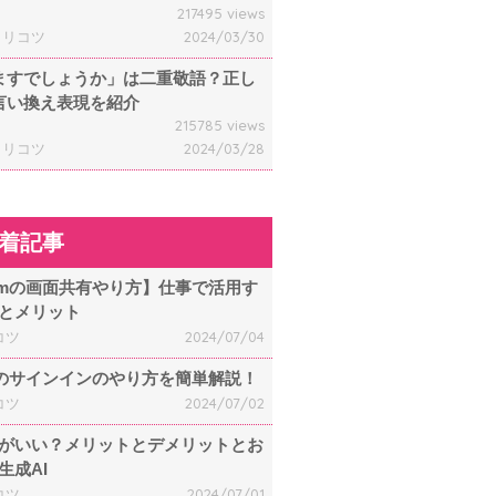
217495 views
ャリコツ
2024/03/30
ますでしょうか」は二重敬語？正し
言い換え表現を紹介
215785 views
ャリコツ
2024/03/28
着記事
omの画面共有やり方】仕事で活用す
とメリット
コツ
2024/07/04
mのサインインのやり方を簡単解説！
コツ
2024/07/02
何がいい？メリットとデメリットとお
生成AI
コツ
2024/07/01