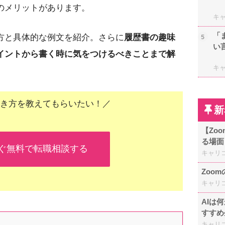
のメリットがあります。
キ
「
方と具体的な例文を紹介。さらに
履歴書の趣味
5
い
イントから書く時に気をつけるべきことまで解
キ
き方を教えてもらいたい！／
新
【Zo
る場面
ぐ無料で転職相談する
キャリ
Zoo
キャリ
AIは
すすめ
キャリ