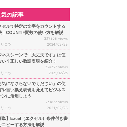
人気の記事
クセルで特定の文字をカウントする
法｜COUNTIF関数の使い方を解説
239838 views
ャリコツ
2024/02/28
ジネスシーンで「大丈夫です」は使
ない？正しい敬語表現を紹介！
234237 views
ャリコツ
2021/12/23
お気になさらないでください」の使
方や言い換え表現を覚えてビジネス
ーンに活用しよう
231672 views
ャリコツ
2024/02/28
簡単】Excel（エクセル）条件付き書
をコピーする方法を解説