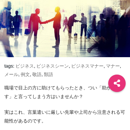
tags:
ビジネス
,
ビジネスシーン
,
ビジネスマナー
,
マナー
,
メール
,
例文
,
敬語
,
類語
職場で目上の方に助けてもらったとき、つい「助かりま
す」と言ってしまう方はいませんか？
実はこれ、言葉遣いに厳しい先輩や上司から注意される可
能性があるのです。