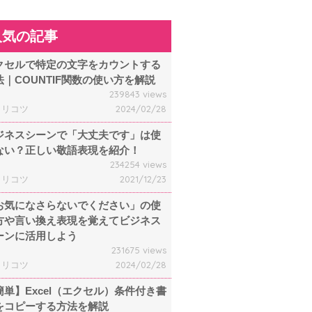
人気の記事
クセルで特定の文字をカウントする
法｜COUNTIF関数の使い方を解説
239843 views
ャリコツ
2024/02/28
ジネスシーンで「大丈夫です」は使
ない？正しい敬語表現を紹介！
234254 views
ャリコツ
2021/12/23
お気になさらないでください」の使
方や言い換え表現を覚えてビジネス
ーンに活用しよう
231675 views
ャリコツ
2024/02/28
簡単】Excel（エクセル）条件付き書
をコピーする方法を解説