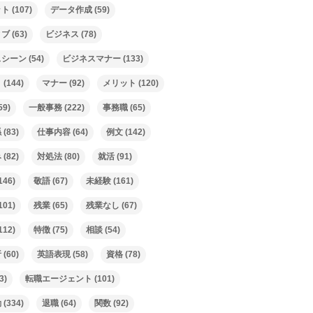
ット
(107)
データ作成
(59)
ィブ
(63)
ビジネス
(78)
スシーン
(54)
ビジネスマナー
(133)
ト
(144)
マナー
(92)
メリット
(120)
59)
一般事務
(222)
事務職
(65)
係
(83)
仕事内容
(64)
例文
(142)
み
(82)
対処法
(80)
就活
(91)
146)
敬語
(67)
未経験
(161)
101)
残業
(65)
残業なし
(67)
112)
特徴
(75)
相談
(54)
析
(60)
英語表現
(58)
資格
(78)
3)
転職エージェント
(101)
動
(334)
退職
(64)
関数
(92)