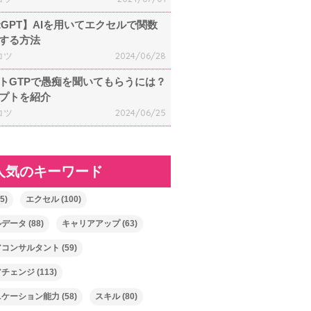
atGPT】AIを用いてエクセルで関数
する方法
コツ
2024/06/28
トGTPで愚痴を聞いてもらうには？
プトを紹介
コツ
2024/06/25
人気のキーワード
5)
エクセル
(100)
ルデータ
(88)
キャリアアップ
(63)
アコンサルタント
(59)
アチェンジ
(113)
ニケーション能力
(58)
スキル
(80)