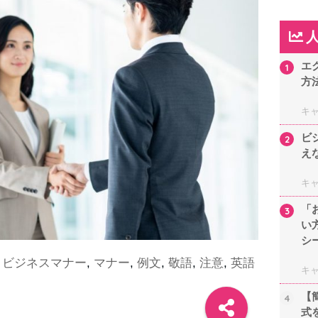
エ
1
方
キ
ビ
2
え
キ
「
3
い
シ
,
ビジネスマナー
,
マナー
,
例文
,
敬語
,
注意
,
英語
キ
【
4
式