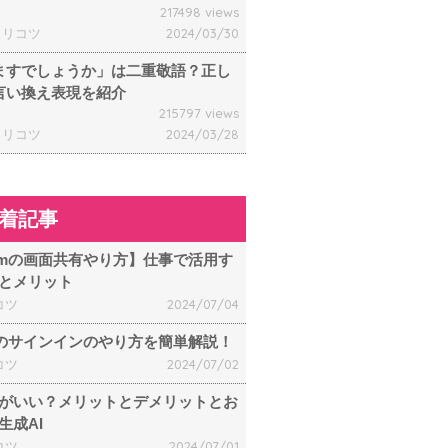
217498 views
ャリコツ
2024/03/30
ますでしょうか」は二重敬語？正し
言い換え表現を紹介
215797 views
ャリコツ
2024/03/28
着記事
omの画面共有やり方】仕事で活用す
とメリット
コツ
2024/07/04
mのサインインのやり方を簡単解説！
コツ
2024/07/02
何がいい？メリットとデメリットとお
生成AI
コツ
2024/07/01