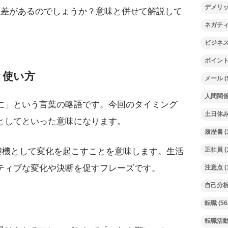
デメリ
な差があるのでしょうか？意味と併せて解説して
ネガテ
ビジネ
ポイン
と使い方
メール
(
人間関
に」という言葉の略語です。今回のタイミング
土日休
としてといった意味になります。
履歴書
(
正社員
(
を契機として変化を起こすことを意味します。生活
ティブな変化や決断を促すフレーズです。
注意点
(
自己分
転職
(56
転職活