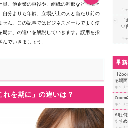
社員、他企業の重役や、組織の幹部など、様々
キ
。自分よりも年齢、立場が上の人と当たり前の
「
5
ません。この記事ではビジネスメールでよく使
い
を期に」の違いを解説していきます。誤用を指
キ
学んでいきましょう。
新
【Zo
る場面
キャリ
これを期に」の違いは？
Zoo
キャリ
AIは
すすめ
キャリ