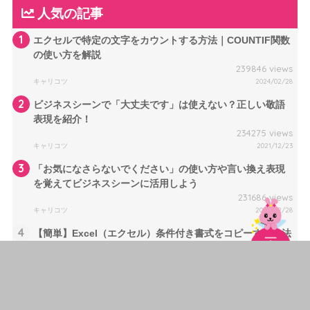
人気の記事
1
エクセルで特定の文字をカウントする方法｜COUNTIF関数
の使い方を解説
239846 views
キャリコツ
2024/02/28
2
ビジネスシーンで「大丈夫です」は使えない？正しい敬語
表現を紹介！
234275 views
キャリコツ
2021/12/23
3
「お気になさらないでください」の使い方や言い換え表現
を覚えてビジネスシーンに活用しよう
231686 views
キャリコツ
2024/02/28
4
【簡単】Excel（エクセル）条件付き書式をコピーする方法
を解説
217503 views
キャリコツ
2024/03/30
5
「ますでしょうか」は二重敬語？正しい言い換え表現を紹