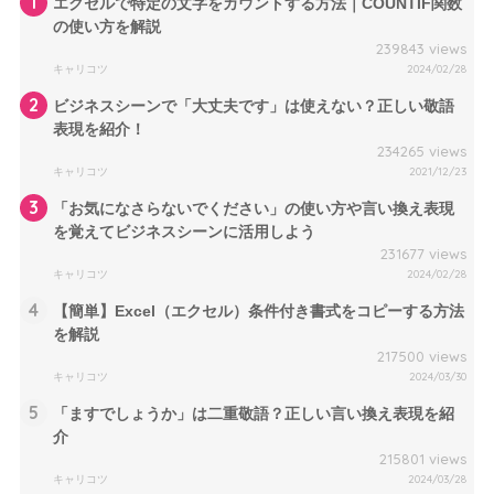
1
エクセルで特定の文字をカウントする方法｜COUNTIF関数
の使い方を解説
239843 views
キャリコツ
2024/02/28
2
ビジネスシーンで「大丈夫です」は使えない？正しい敬語
表現を紹介！
234265 views
キャリコツ
2021/12/23
3
「お気になさらないでください」の使い方や言い換え表現
を覚えてビジネスシーンに活用しよう
231677 views
キャリコツ
2024/02/28
4
【簡単】Excel（エクセル）条件付き書式をコピーする方法
を解説
217500 views
キャリコツ
2024/03/30
5
「ますでしょうか」は二重敬語？正しい言い換え表現を紹
介
215801 views
キャリコツ
2024/03/28