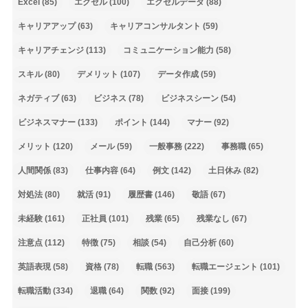
Excel
(85)
エクセル
(100)
エクセルデータ
(88)
キャリアアップ
(63)
キャリアコンサルタント
(59)
キャリアチェンジ
(113)
コミュニケーション能力
(58)
スキル
(80)
デメリット
(107)
データ作成
(59)
ネガティブ
(63)
ビジネス
(78)
ビジネスシーン
(54)
ビジネスマナー
(133)
ポイント
(144)
マナー
(92)
メリット
(120)
メール
(59)
一般事務
(222)
事務職
(65)
人間関係
(83)
仕事内容
(64)
例文
(142)
土日休み
(82)
対処法
(80)
就活
(91)
履歴書
(146)
敬語
(67)
未経験
(161)
正社員
(101)
残業
(65)
残業なし
(67)
注意点
(112)
特徴
(75)
相談
(54)
自己分析
(60)
英語表現
(58)
資格
(78)
転職
(563)
転職エージェント
(101)
転職活動
(334)
退職
(64)
関数
(92)
面接
(199)