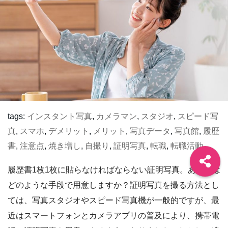
tags:
インスタント写真
,
カメラマン
,
スタジオ
,
スピード写
真
,
スマホ
,
デメリット
,
メリット
,
写真データ
,
写真館
,
履歴
書
,
注意点
,
焼き増し
,
自撮り
,
証明写真
,
転職
,
転職活動
履歴書1枚1枚に貼らなければならない証明写真。あなたは
どのような手段で用意しますか？証明写真を撮る方法とし
ては、写真スタジオやスピード写真機が一般的ですが、最
近はスマートフォンとカメラアプリの普及により、携帯電