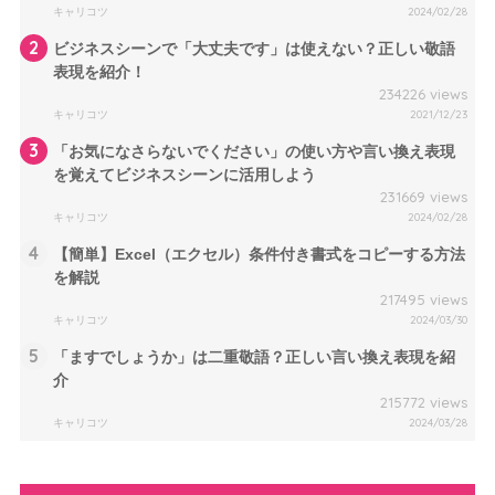
キャリコツ
2024/02/28
2
ビジネスシーンで「大丈夫です」は使えない？正しい敬語
表現を紹介！
234226 views
キャリコツ
2021/12/23
3
「お気になさらないでください」の使い方や言い換え表現
を覚えてビジネスシーンに活用しよう
231669 views
キャリコツ
2024/02/28
4
【簡単】Excel（エクセル）条件付き書式をコピーする方法
を解説
217495 views
キャリコツ
2024/03/30
5
「ますでしょうか」は二重敬語？正しい言い換え表現を紹
介
215772 views
キャリコツ
2024/03/28