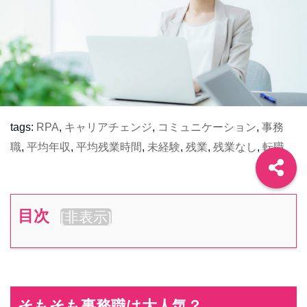
tags:
RPA
,
キャリアチェンジ
,
コミュニケーション
,
事務
職
,
平均年収
,
平均残業時間
,
未経験
,
残業
,
残業なし
,
転職
目次
[
非表示
]
そもそも事務職は大人気？