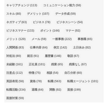
キャリアチェンジ
(113)
コミュニケーション能力
(58)
スキル
(80)
デメリット
(107)
データ作成
(59)
ネガティブ
(63)
ビジネス
(78)
ビジネスシーン
(54)
ビジネスマナー
(133)
ポイント
(144)
マナー
(92)
メリット
(120)
メール
(59)
一般事務
(222)
事務職
(65)
人間関係
(83)
仕事内容
(64)
例文
(142)
土日休み
(82)
対処法
(80)
就活
(91)
履歴書
(146)
敬語
(67)
未経験
(161)
正社員
(101)
残業
(65)
残業なし
(67)
注意点
(112)
特徴
(75)
相談
(54)
自己分析
(60)
英語表現
(58)
資格
(78)
転職
(563)
転職エージェント
(101)
転職活動
(334)
退職
(64)
関数
(92)
面接
(199)
面接対策
(59)