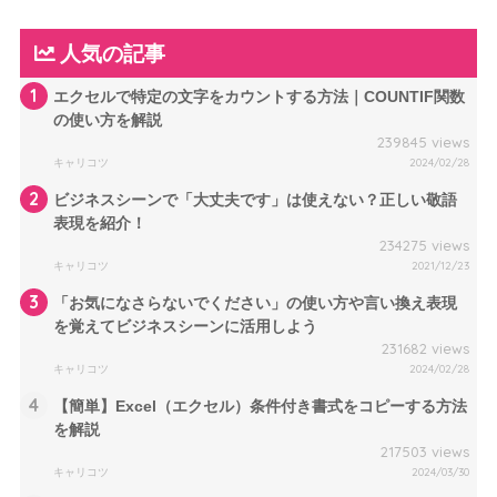
人気の記事
1
エクセルで特定の文字をカウントする方法｜COUNTIF関数
の使い方を解説
239845 views
キャリコツ
2024/02/28
2
ビジネスシーンで「大丈夫です」は使えない？正しい敬語
表現を紹介！
234275 views
キャリコツ
2021/12/23
3
「お気になさらないでください」の使い方や言い換え表現
を覚えてビジネスシーンに活用しよう
231682 views
キャリコツ
2024/02/28
4
【簡単】Excel（エクセル）条件付き書式をコピーする方法
を解説
217503 views
キャリコツ
2024/03/30