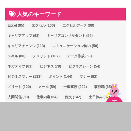
人気のキーワード
Excel
(85)
エクセル
(100)
エクセルデータ
(88)
キャリアアップ
(63)
キャリアコンサルタント
(59)
キャリアチェンジ
(113)
コミュニケーション能力
(58)
スキル
(80)
デメリット
(107)
データ作成
(59)
ネガティブ
(63)
ビジネス
(78)
ビジネスシーン
(54)
ビジネスマナー
(133)
ポイント
(144)
マナー
(92)
メリット
(120)
メール
(59)
一般事務
(222)
事務職
(65)
人間関係
(83)
仕事内容
(64)
例文
(142)
土日休み
(82)
対処法
(80)
就活
(91)
履歴書
(146)
敬語
(67)
未経験
(161)
正社員
(101)
残業
(65)
残業なし
(67)
注意点
(112)
特徴
(75)
相談
(54)
自己分析
(60)