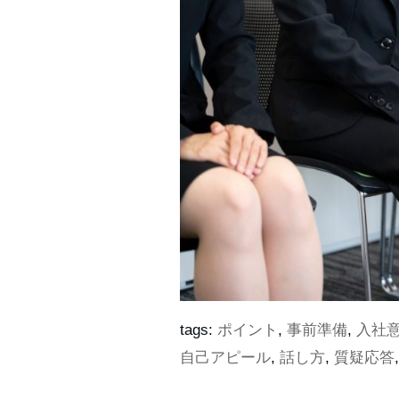
tags:
ポイント
,
事前準備
,
入社
自己アピール
,
話し方
,
質疑応答