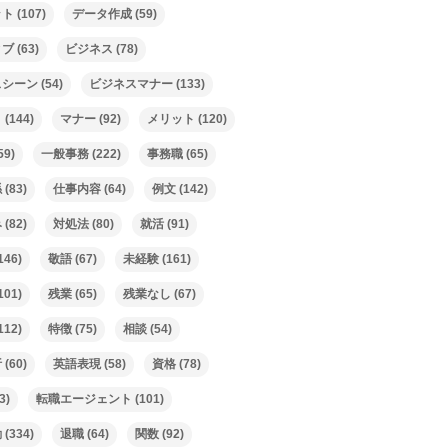
ット
(107)
データ作成
(59)
ィブ
(63)
ビジネス
(78)
スシーン
(54)
ビジネスマナー
(133)
ト
(144)
マナー
(92)
メリット
(120)
59)
一般事務
(222)
事務職
(65)
係
(83)
仕事内容
(64)
例文
(142)
み
(82)
対処法
(80)
就活
(91)
146)
敬語
(67)
未経験
(161)
101)
残業
(65)
残業なし
(67)
112)
特徴
(75)
相談
(54)
析
(60)
英語表現
(58)
資格
(78)
3)
転職エージェント
(101)
動
(334)
退職
(64)
関数
(92)