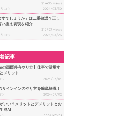
217495 views
ャリコツ
2024/03/30
ますでしょうか」は二重敬語？正し
言い換え表現を紹介
215763 views
ャリコツ
2024/03/28
着記事
omの画面共有やり方】仕事で活用す
とメリット
コツ
2024/07/04
mのサインインのやり方を簡単解説！
コツ
2024/07/02
何がいい？メリットとデメリットとお
生成AI
コツ
2024/07/01