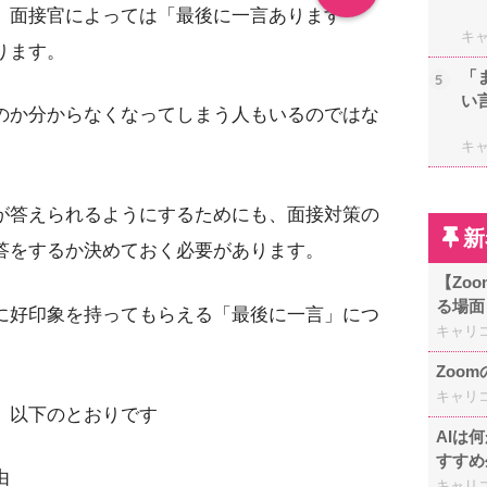
、面接官によっては「最後に一言あります
キ
ります。
「
5
い
のか分からなくなってしまう人もいるのではな
キ
が答えられるようにするためにも、面接対策の
新
答をするか決めておく必要があります。
【Zo
る場面
に好印象を持ってもらえる「最後に一言」につ
キャリ
Zoo
キャリ
、以下のとおりです
AIは
すすめ
由
キャリ