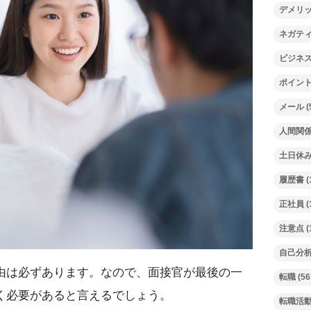
デメリ
ネガテ
ビジネ
ポイン
メール
(
人間関
土日休
履歴書
(
正社員
(
注意点
(
自己分
由は必ずあります。なので、面接官が最後の一
転職
(56
く必要があると言えるでしょう。
転職活