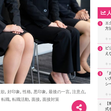
エ
1
方
キ
ビ
2
え
キ
「
3
い
シ
意欲
,
好印象
,
性格
,
悪印象
,
最後の一言
,
注意点
,
キ
,
転職
,
転職活動
,
面接
,
面接対策
【
4
式