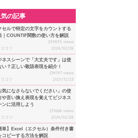
人気の記事
クセルで特定の文字をカウントする
法｜COUNTIF関数の使い方を解説
239835 views
ャリコツ
2024/02/28
ジネスシーンで「大丈夫です」は使
ない？正しい敬語表現を紹介！
234197 views
ャリコツ
2021/12/23
お気になさらないでください」の使
方や言い換え表現を覚えてビジネス
ーンに活用しよう
231668 views
ャリコツ
2024/02/28
簡単】Excel（エクセル）条件付き書
をコピーする方法を解説