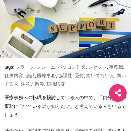
tags:
クラーク
,
クレーム
,
パソコン作業
,
レセプト
,
事務職
,
仕事内容
,
会計
,
医療事務
,
協調性
,
受付
,
向いてない人
,
向い
てる人
,
注意力散漫
,
臨機応変
医療事務への転職を検討している人の中で、「自分は医療
事務に向いているのか知りたい」と考えている人もいるで
しょう。
そのため、本記事では医療事務への転職を検討している人