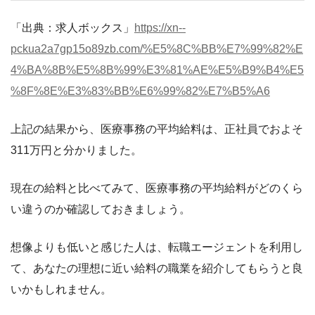
「出典：求人ボックス」
https://xn--
pckua2a7gp15o89zb.com/%E5%8C%BB%E7%99%82%E
4%BA%8B%E5%8B%99%E3%81%AE%E5%B9%B4%E5
%8F%8E%E3%83%BB%E6%99%82%E7%B5%A6
上記の結果から、医療事務の平均給料は、正社員でおよそ
311万円と分かりました。
現在の給料と比べてみて、医療事務の平均給料がどのくら
い違うのか確認しておきましょう。
想像よりも低いと感じた人は、転職エージェントを利用し
て、あなたの理想に近い給料の職業を紹介してもらうと良
いかもしれません。