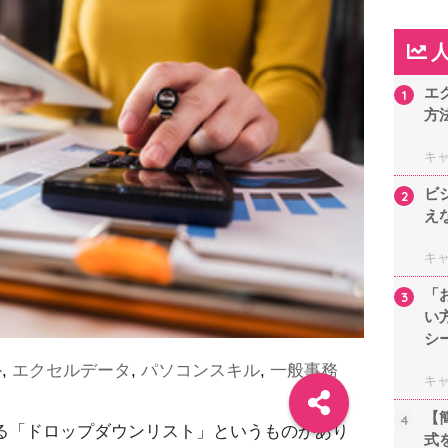
エ
1
方
キ
ビ
2
え
キ
「
3
い
シ
ル
,
エクセルデータ
,
パソコンスキル
,
一般事務
キ
【
4
る「ドロップダウンリスト」というものがあり
式