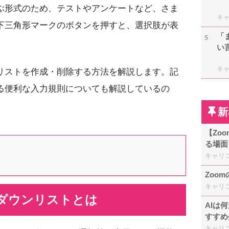
ぶ形式のため、テストやアンケートなど、さま
キ
下三角形マークのボタンを押すと、選択肢が表
「
5
い
キ
リストを作成・削除する方法を解説します。記
る便利な入力規則についても解説しているの
新
【Zo
る場面
キャリ
Zoo
キャリ
ダウンリストとは
AIは
すすめ
キャリ