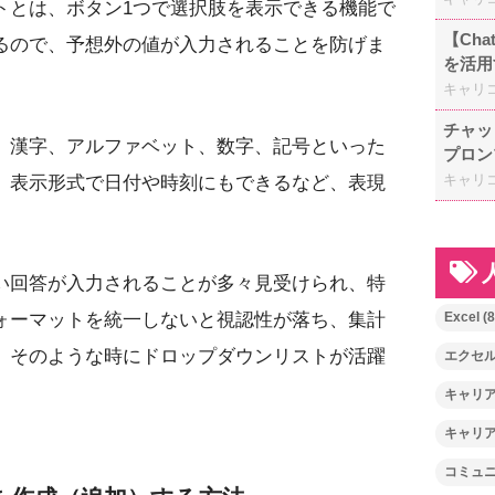
トとは、ボタン1つで選択肢を表示できる機能で
【Ch
るので、予想外の値が入力されることを防げま
を活用
キャリ
チャッ
、漢字、アルファベット、数字、記号といった
プロン
キャリ
、表示形式で日付や時刻にもできるなど、表現
い回答が入力されることが多々見受けられ、特
Excel
(8
ォーマットを統一しないと視認性が落ち、集計
。そのような時にドロップダウンリストが活躍
エクセ
キャリ
キャリ
コミュ