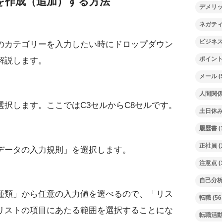
を作成（追加）する方法
デメリ
ネガテ
ビジネ
のカテゴリーを入力したい時にドロップダウン
ポイン
解説します。
メール
(
人間関
択します。ここではC3セルからC8セルです。
土日休
履歴書
(
正社員
(
データの入力規則」を選択します。
注意点
(
自己分
種類」から任意の入力値を選べるので、「リス
転職
(56
リストの項目にあたる範囲を選択することにな
転職活