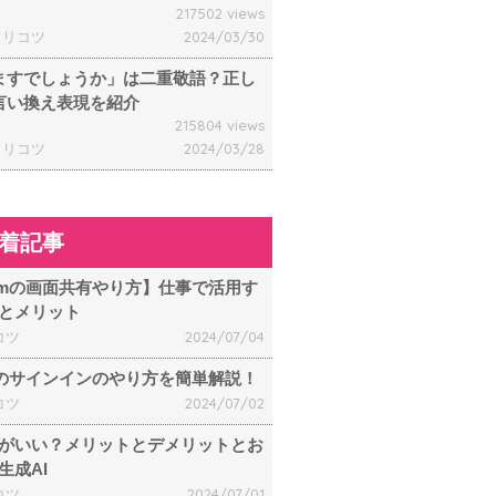
217502 views
ャリコツ
2024/03/30
ますでしょうか」は二重敬語？正し
言い換え表現を紹介
215804 views
ャリコツ
2024/03/28
着記事
omの画面共有やり方】仕事で活用す
とメリット
コツ
2024/07/04
mのサインインのやり方を簡単解説！
コツ
2024/07/02
何がいい？メリットとデメリットとお
生成AI
コツ
2024/07/01