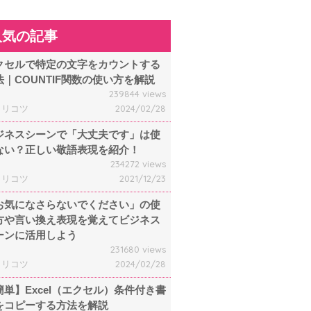
人気の記事
クセルで特定の文字をカウントする
法｜COUNTIF関数の使い方を解説
239844 views
ャリコツ
2024/02/28
ジネスシーンで「大丈夫です」は使
ない？正しい敬語表現を紹介！
234272 views
ャリコツ
2021/12/23
お気になさらないでください」の使
方や言い換え表現を覚えてビジネス
ーンに活用しよう
231680 views
ャリコツ
2024/02/28
簡単】Excel（エクセル）条件付き書
をコピーする方法を解説