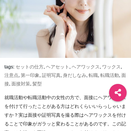
tags:
セットの仕方
,
ヘアセット
,
ヘアワックス
,
ワックス
,
注意点
,
第一印象
,
証明写真
,
身だしなみ
,
転職
,
転職活動
,
面
接
,
面接対策
,
髪型
就職活動や転職活動中の女性の方で、面接にヘアワックス
を付けて行ったことがある方はどれくらいいらっしゃいま
すか？実は面接や証明写真を撮る際はヘアワックスを付け
ることで印象がガラッと変わることがあるのです。この記