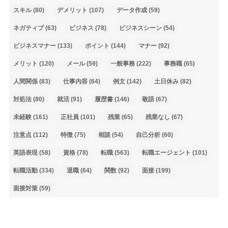
スキル
(80)
デメリット
(107)
データ作成
(59)
ネガティブ
(63)
ビジネス
(78)
ビジネスシーン
(54)
ビジネスマナー
(133)
ポイント
(144)
マナー
(92)
メリット
(120)
メール
(59)
一般事務
(222)
事務職
(65)
人間関係
(83)
仕事内容
(64)
例文
(142)
土日休み
(82)
対処法
(80)
就活
(91)
履歴書
(146)
敬語
(67)
未経験
(161)
正社員
(101)
残業
(65)
残業なし
(67)
注意点
(112)
特徴
(75)
相談
(54)
自己分析
(60)
英語表現
(58)
資格
(78)
転職
(563)
転職エージェント
(101)
転職活動
(334)
退職
(64)
関数
(92)
面接
(199)
面接対策
(59)