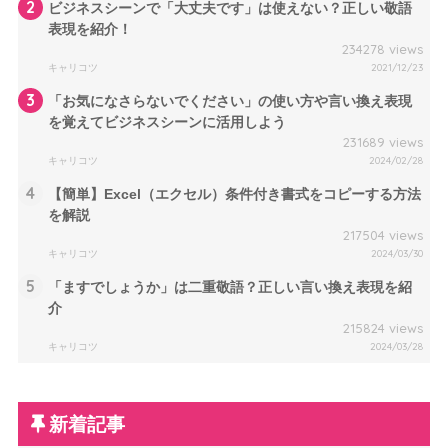
2
ビジネスシーンで「大丈夫です」は使えない？正しい敬語
表現を紹介！
234278 views
キャリコツ
2021/12/23
3
「お気になさらないでください」の使い方や言い換え表現
を覚えてビジネスシーンに活用しよう
231689 views
キャリコツ
2024/02/28
4
【簡単】Excel（エクセル）条件付き書式をコピーする方法
を解説
217504 views
キャリコツ
2024/03/30
5
「ますでしょうか」は二重敬語？正しい言い換え表現を紹
介
215824 views
キャリコツ
2024/03/28
新着記事